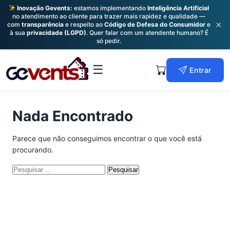
Inovação Gevents:
estamos implementando
Inteligência Artificial
no atendimento ao cliente para trazer mais rapidez e qualidade —
×
com
transparência
e respeito ao
Código de Defesa do Consumidor
e
à sua
privacidade (LGPD)
. Quer falar com um atendente humano? É
só pedir.
Skip
to
Primary
☰
Entrar
content
Menu
Nada Encontrado
Parece que não conseguimos encontrar o que você está
procurando.
Pesquisar
por: