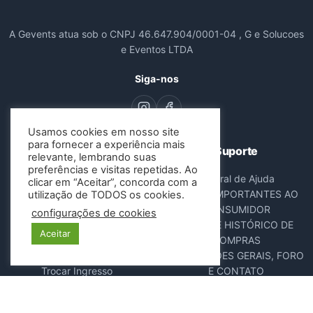
A Gevents atua sob o CNPJ 46.647.904/0001-04 , G e Solucoes
e Eventos LTDA
Siga-nos
Usamos cookies em nosso site
para fornecer a experiência mais
Navegação
Suporte
relevante, lembrando suas
preferências e visitas repetidas. Ao
Todos os Eventos
Central de Ajuda
clicar em “Aceitar”, concorda com a
Sobre Nós
AVISOS IMPORTANTES AO
utilização de TODOS os cookies.
Contato
CONSUMIDOR
configurações de cookies
Consultar Ingressos
DADOS E HISTÓRICO DE
Aceitar
Cancelar Pedido
COMPRAS
Resgatar Ingresso
DISPOSIÇÕES GERAIS, FORO
Trocar Ingresso
E CONTATO
POLÍTICA ANTIFRAUDE
NOTA FISCAL