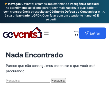
Inovação Gevents:
estamos implementando
Inteligência Artificial
no atendimento ao cliente para trazer mais rapidez e qualidade —
×
com
transparência
e respeito ao
Código de Defesa do Consumidor
e
à sua
privacidade (LGPD)
. Quer falar com um atendente humano? É
só pedir.
Skip
to
Primary
☰
Entrar
content
Menu
Nada Encontrado
Parece que não conseguimos encontrar o que você está
procurando.
Pesquisar
por: