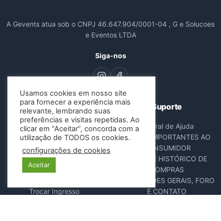
A Gevents atua sob o CNPJ 46.647.904/0001-04 , G e Solucoes
e Eventos LTDA
Siga-nos
Usamos cookies em nosso site
para fornecer a experiência mais
Navegação
Suporte
relevante, lembrando suas
preferências e visitas repetidas. Ao
Todos os Eventos
Central de Ajuda
clicar em “Aceitar”, concorda com a
Sobre Nós
AVISOS IMPORTANTES AO
utilização de TODOS os cookies.
Contato
CONSUMIDOR
configurações de cookies
Consultar Ingressos
DADOS E HISTÓRICO DE
Aceitar
Cancelar Pedido
COMPRAS
Resgatar Ingresso
DISPOSIÇÕES GERAIS, FORO
Trocar Ingresso
E CONTATO
POLÍTICA ANTIFRAUDE
NOTA FISCAL