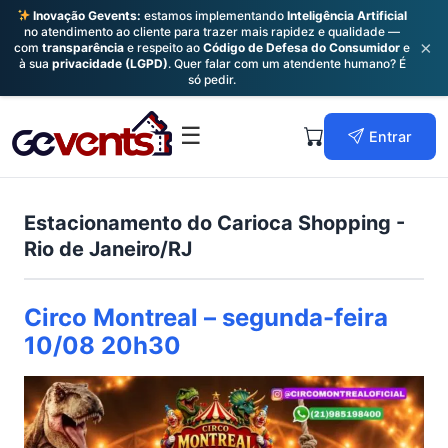
Inovação Gevents:
estamos implementando
Inteligência Artificial
no atendimento ao cliente para trazer mais rapidez e qualidade —
×
com
transparência
e respeito ao
Código de Defesa do Consumidor
e
à sua
privacidade (LGPD)
. Quer falar com um atendente humano? É
só pedir.
Skip
to
Primary
☰
Entrar
content
Menu
Estacionamento do Carioca Shopping -
Rio de Janeiro/RJ
Circo Montreal – segunda-feira
10/08 20h30