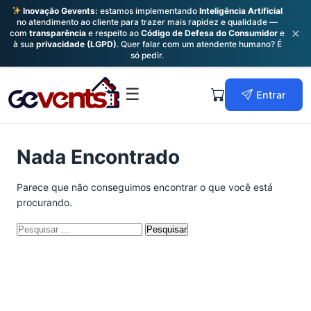
Inovação Gevents:
estamos implementando
Inteligência Artificial
no atendimento ao cliente para trazer mais rapidez e qualidade —
×
com
transparência
e respeito ao
Código de Defesa do Consumidor
e
à sua
privacidade (LGPD)
. Quer falar com um atendente humano? É
só pedir.
Skip
to
Primary
☰
Entrar
content
Menu
Nada Encontrado
Parece que não conseguimos encontrar o que você está
procurando.
Pesquisar
por: