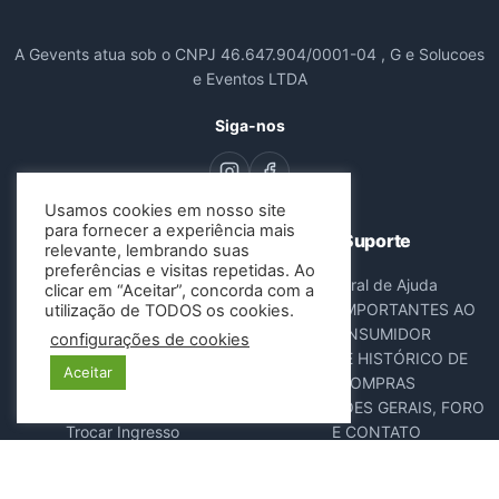
A Gevents atua sob o CNPJ 46.647.904/0001-04 , G e Solucoes
e Eventos LTDA
Siga-nos
Usamos cookies em nosso site
para fornecer a experiência mais
Navegação
Suporte
relevante, lembrando suas
preferências e visitas repetidas. Ao
Todos os Eventos
Central de Ajuda
clicar em “Aceitar”, concorda com a
Sobre Nós
AVISOS IMPORTANTES AO
utilização de TODOS os cookies.
Contato
CONSUMIDOR
configurações de cookies
Consultar Ingressos
DADOS E HISTÓRICO DE
Aceitar
Cancelar Pedido
COMPRAS
Resgatar Ingresso
DISPOSIÇÕES GERAIS, FORO
Trocar Ingresso
E CONTATO
POLÍTICA ANTIFRAUDE
NOTA FISCAL