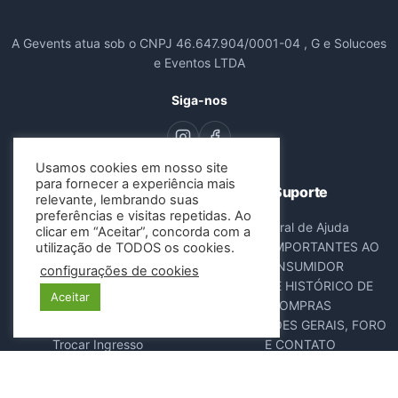
A Gevents atua sob o CNPJ 46.647.904/0001-04 , G e Solucoes
e Eventos LTDA
Siga-nos
Usamos cookies em nosso site
para fornecer a experiência mais
Navegação
Suporte
relevante, lembrando suas
preferências e visitas repetidas. Ao
Todos os Eventos
Central de Ajuda
clicar em “Aceitar”, concorda com a
Sobre Nós
AVISOS IMPORTANTES AO
utilização de TODOS os cookies.
Contato
CONSUMIDOR
configurações de cookies
Consultar Ingressos
DADOS E HISTÓRICO DE
Aceitar
Cancelar Pedido
COMPRAS
Resgatar Ingresso
DISPOSIÇÕES GERAIS, FORO
Trocar Ingresso
E CONTATO
POLÍTICA ANTIFRAUDE
NOTA FISCAL