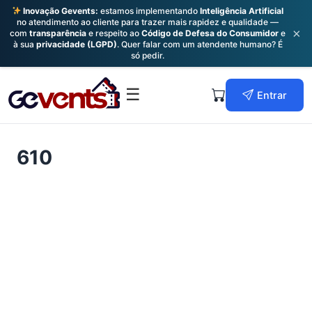
Inovação Gevents:
estamos implementando
Inteligência Artificial
no atendimento ao cliente para trazer mais rapidez e qualidade —
×
com
transparência
e respeito ao
Código de Defesa do Consumidor
e
à sua
privacidade (LGPD)
. Quer falar com um atendente humano? É
só pedir.
Skip
to
Primary
☰
Entrar
content
Menu
610