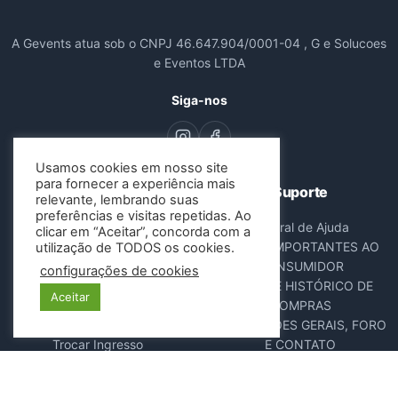
A Gevents atua sob o CNPJ 46.647.904/0001-04 , G e Solucoes
e Eventos LTDA
Siga-nos
Usamos cookies em nosso site
para fornecer a experiência mais
Navegação
Suporte
relevante, lembrando suas
preferências e visitas repetidas. Ao
Todos os Eventos
Central de Ajuda
clicar em “Aceitar”, concorda com a
Sobre Nós
AVISOS IMPORTANTES AO
utilização de TODOS os cookies.
Contato
CONSUMIDOR
configurações de cookies
Consultar Ingressos
DADOS E HISTÓRICO DE
Aceitar
Cancelar Pedido
COMPRAS
Resgatar Ingresso
DISPOSIÇÕES GERAIS, FORO
Trocar Ingresso
E CONTATO
POLÍTICA ANTIFRAUDE
NOTA FISCAL