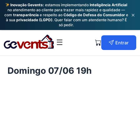
Inovação Gevents:
estamos implementando
Inteligência Artificial
no atendimento ao cliente para trazer mais rapidez e qualidade —
×
com
transparência
e respeito ao
Código de Defesa do Consumidor
e
à sua
privacidade (LGPD)
. Quer falar com um atendente humano? É
só pedir.
Skip
to
Primary
☰
Entrar
content
Menu
Domingo 07/06 19h