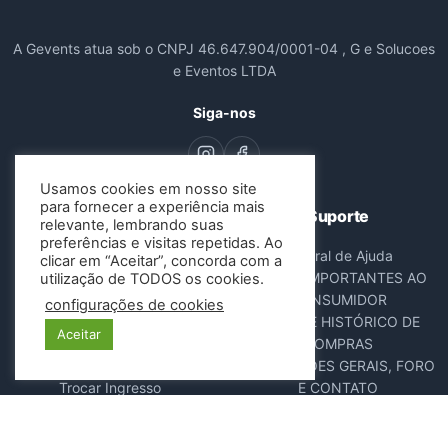
A Gevents atua sob o CNPJ 46.647.904/0001-04 , G e Solucoes
e Eventos LTDA
Siga-nos
Usamos cookies em nosso site
para fornecer a experiência mais
Navegação
Suporte
relevante, lembrando suas
preferências e visitas repetidas. Ao
Todos os Eventos
Central de Ajuda
clicar em “Aceitar”, concorda com a
Sobre Nós
AVISOS IMPORTANTES AO
utilização de TODOS os cookies.
Contato
CONSUMIDOR
configurações de cookies
Consultar Ingressos
DADOS E HISTÓRICO DE
Aceitar
Cancelar Pedido
COMPRAS
Resgatar Ingresso
DISPOSIÇÕES GERAIS, FORO
Trocar Ingresso
E CONTATO
POLÍTICA ANTIFRAUDE
NOTA FISCAL