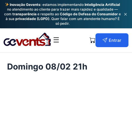
Inovação Gevents:
estamos implementando
Inteligência Artificial
no atendimento ao cliente para trazer mais rapidez e qualidade —
×
com
transparência
e respeito ao
Código de Defesa do Consumidor
e
à sua
privacidade (LGPD)
. Quer falar com um atendente humano? É
só pedir.
Skip
to
Primary
☰
Entrar
content
Menu
Domingo 08/02 21h