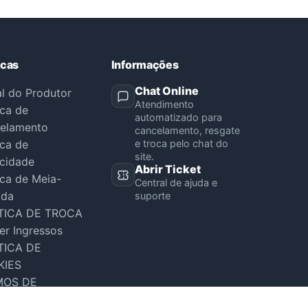
icas
Informações
Chat Online
al do Produtor
Atendimento
ica de
automatizado para
elamento
cancelamento, resgate
ica de
e troca pelo chat do
site.
acidade
Abrir Ticket
ica de Meia-
Central de ajuda e
ada
suporte
TICA DE TROCA
er Ingressos
TICA DE
KIES
MOS DE
VIÇO