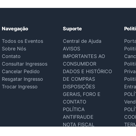
Navegação
Suporte
Polit
Todos os Eventos
Central de Ajuda
Port
Sobre Nós
AVISOS
Polit
Contato
IMPORTANTES AO
Canc
Consultar Ingressos
CONSUMIDOR
Polit
Cancelar Pedido
DADOS E HISTÓRICO
Priv
Resgatar Ingresso
DE COMPRAS
Polit
Trocar Ingresso
DISPOSIÇÕES
Entr
GERAIS, FORO E
POLÍ
CONTATO
Vend
POLÍTICA
POLÍ
ANTIFRAUDE
COO
NOTA FISCAL
TER
Suporte Tecnico
SER