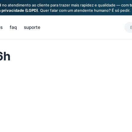
l
no atendimento ao cliente para trazer mais rapidez e qualidade — com
t
a
privacidade (LGPD)
. Quer falar com um atendente humano? É só pedir.
S
os
faq
suporte
f
6h