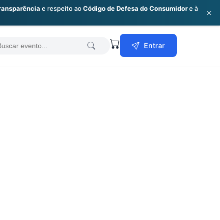
ransparência
e respeito ao
Código de Defesa do Consumidor
e à
×
earch
Entrar
or: