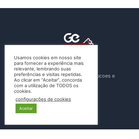
Usamos cookies em nosso site
para fornecer a experiência mais
A Gevents atua sob o CNPJ
relevante, lembrando suas
preferências e visitas repetidas.
46.647.904/0001-04 , G e Solucoes e
Ao clicar em “Aceitar”, concorda
Eventos LTDA
com a utilização de TODOS os
cookies.
Siga-nos
configurações de cookies
Aceitar