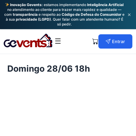
Inovação Gevents:
estamos implementando
Inteligência Artificial
no atendimento ao cliente para trazer mais rapidez e qualidade —
×
com
transparência
e respeito ao
Código de Defesa do Consumidor
e
à sua
privacidade (LGPD)
. Quer falar com um atendente humano? É
só pedir.
Skip
to
Primary
☰
Entrar
content
Menu
Domingo 28/06 18h