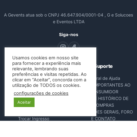
A Gevents atua sob o CNPJ 46.647.904/0001-04 , G e Solucoes
e Eventos LTDA
Siga-nos
Usamos cookies em nosso site
para fornecer a experiência mais
Navegação
Suporte
relevante, lembrando suas
preferências e visitas repetidas. Ao
Todos os Eventos
Central de Ajuda
clicar em “Aceitar”, concorda com a
Sobre Nós
AVISOS IMPORTANTES AO
utilização de TODOS os cookies.
Contato
CONSUMIDOR
configurações de cookies
Consultar Ingressos
DADOS E HISTÓRICO DE
Aceitar
Cancelar Pedido
COMPRAS
Resgatar Ingresso
DISPOSIÇÕES GERAIS, FORO
Trocar Ingresso
E CONTATO
POLÍTICA ANTIFRAUDE
NOTA FISCAL