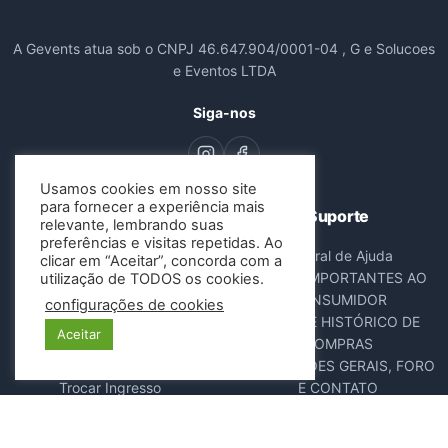
A Gevents atua sob o CNPJ 46.647.904/0001-04 , G e Solucoes
e Eventos LTDA
Siga-nos
Usamos cookies em nosso site
para fornecer a experiência mais
Navegação
Suporte
relevante, lembrando suas
preferências e visitas repetidas. Ao
Todos os Eventos
Central de Ajuda
clicar em “Aceitar”, concorda com a
Sobre Nós
AVISOS IMPORTANTES AO
utilização de TODOS os cookies.
Contato
CONSUMIDOR
configurações de cookies
Consultar Ingressos
DADOS E HISTÓRICO DE
Aceitar
Cancelar Pedido
COMPRAS
Resgatar Ingresso
DISPOSIÇÕES GERAIS, FORO
Trocar Ingresso
E CONTATO
POLÍTICA ANTIFRAUDE
NOTA FISCAL