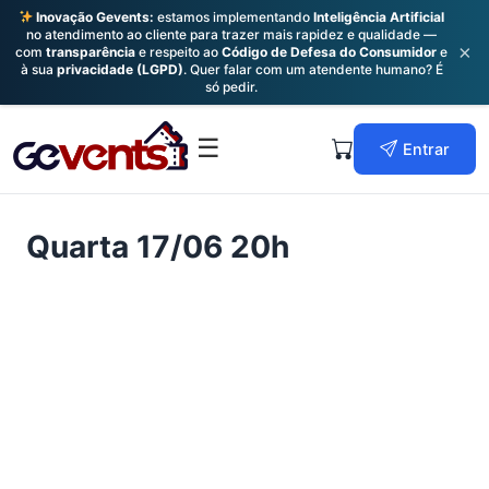
Inovação Gevents:
estamos implementando
Inteligência Artificial
no atendimento ao cliente para trazer mais rapidez e qualidade —
×
com
transparência
e respeito ao
Código de Defesa do Consumidor
e
à sua
privacidade (LGPD)
. Quer falar com um atendente humano? É
só pedir.
Skip
to
Primary
☰
Entrar
content
Menu
Quarta 17/06 20h