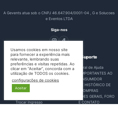
A Gevents atua sob o CNPJ 46.647.904/0001-04 , G e Solucoes
e Eventos LTDA
Siga-nos
Usamos cookies em nosso site
para fornecer a experiência mais
Navegação
Suporte
relevante, lembrando suas
preferências e visitas repetidas. Ao
Todos os Eventos
Central de Ajuda
clicar em “Aceitar”, concorda com a
Sobre Nós
AVISOS IMPORTANTES AO
utilização de TODOS os cookies.
Contato
CONSUMIDOR
configurações de cookies
Consultar Ingressos
DADOS E HISTÓRICO DE
Aceitar
Cancelar Pedido
COMPRAS
Resgatar Ingresso
DISPOSIÇÕES GERAIS, FORO
Trocar Ingresso
E CONTATO
POLÍTICA ANTIFRAUDE
NOTA FISCAL