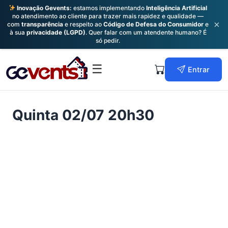
Inovação Gevents:
estamos implementando
Inteligência Artificial
no atendimento ao cliente para trazer mais rapidez e qualidade —
×
com
transparência
e respeito ao
Código de Defesa do Consumidor
e
à sua
privacidade (LGPD)
. Quer falar com um atendente humano? É
só pedir.
Skip
to
Primary
☰
Entrar
content
Menu
Quinta 02/07 20h30