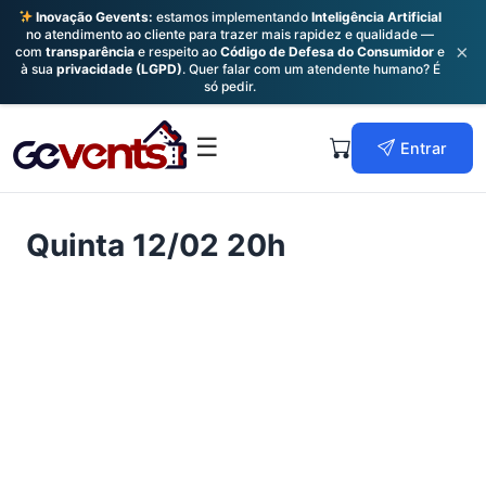
Inovação Gevents:
estamos implementando
Inteligência Artificial
no atendimento ao cliente para trazer mais rapidez e qualidade —
×
com
transparência
e respeito ao
Código de Defesa do Consumidor
e
à sua
privacidade (LGPD)
. Quer falar com um atendente humano? É
só pedir.
Skip
to
Primary
☰
Entrar
content
Menu
Quinta 12/02 20h