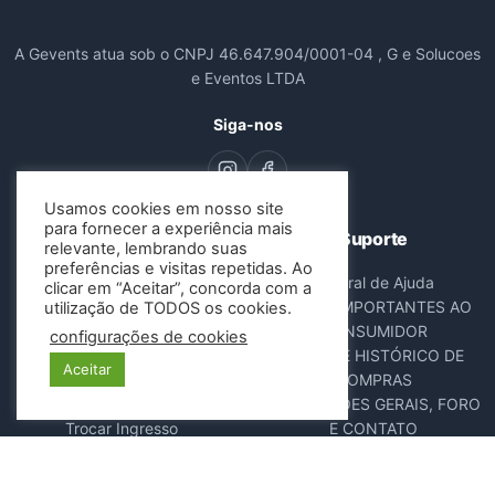
A Gevents atua sob o CNPJ 46.647.904/0001-04 , G e Solucoes
e Eventos LTDA
Siga-nos
Usamos cookies em nosso site
para fornecer a experiência mais
Navegação
Suporte
relevante, lembrando suas
preferências e visitas repetidas. Ao
Todos os Eventos
Central de Ajuda
clicar em “Aceitar”, concorda com a
Sobre Nós
AVISOS IMPORTANTES AO
utilização de TODOS os cookies.
Contato
CONSUMIDOR
configurações de cookies
Consultar Ingressos
DADOS E HISTÓRICO DE
Aceitar
Cancelar Pedido
COMPRAS
Resgatar Ingresso
DISPOSIÇÕES GERAIS, FORO
Trocar Ingresso
E CONTATO
POLÍTICA ANTIFRAUDE
NOTA FISCAL