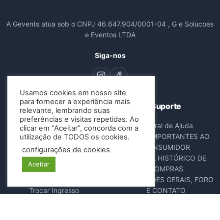
A Gevents atua sob o CNPJ 46.647.904/0001-04 , G e Solucoes
e Eventos LTDA
Siga-nos
Usamos cookies em nosso site
para fornecer a experiência mais
Navegação
Suporte
relevante, lembrando suas
preferências e visitas repetidas. Ao
Todos os Eventos
Central de Ajuda
clicar em “Aceitar”, concorda com a
Sobre Nós
AVISOS IMPORTANTES AO
utilização de TODOS os cookies.
Contato
CONSUMIDOR
configurações de cookies
Consultar Ingressos
DADOS E HISTÓRICO DE
Aceitar
Cancelar Pedido
COMPRAS
Resgatar Ingresso
DISPOSIÇÕES GERAIS, FORO
Trocar Ingresso
E CONTATO
POLÍTICA ANTIFRAUDE
NOTA FISCAL