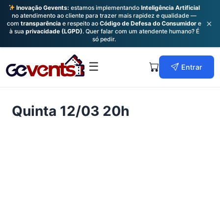
Inovação Gevents:
estamos implementando
Inteligência Artificial
no atendimento ao cliente para trazer mais rapidez e qualidade —
×
com
transparência
e respeito ao
Código de Defesa do Consumidor
e
à sua
privacidade (LGPD)
. Quer falar com um atendente humano? É
só pedir.
Skip
to
Primary
☰
Entrar
content
Menu
Quinta 12/03 20h