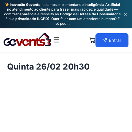
Inovação Gevents:
estamos implementando
Inteligência Artificial
no atendimento ao cliente para trazer mais rapidez e qualidade —
×
com
transparência
e respeito ao
Código de Defesa do Consumidor
e
à sua
privacidade (LGPD)
. Quer falar com um atendente humano? É
só pedir.
Skip
to
Primary
☰
Entrar
content
Menu
Quinta 26/02 20h30