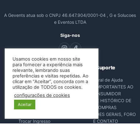
A Gevents atua sob o CNPJ 46.647.904/0001-04 , G e Solucoes
e Eventos LTDA
Siga-nos
Usamos cookies em nosso site
para fornecer a experiência mais
Navegação
Suporte
relevante, lembrando suas
preferências e visitas repetidas. Ao
Todos os Eventos
Central de Ajuda
clicar em “Aceitar”, concorda com a
Sobre Nós
AVISOS IMPORTANTES AO
utilização de TODOS os cookies.
Contato
CONSUMIDOR
configurações de cookies
Consultar Ingressos
DADOS E HISTÓRICO DE
Aceitar
Cancelar Pedido
COMPRAS
Resgatar Ingresso
DISPOSIÇÕES GERAIS, FORO
Trocar Ingresso
E CONTATO
POLÍTICA ANTIFRAUDE
NOTA FISCAL