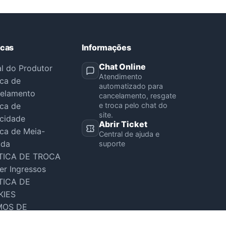
icas
Informações
Chat Online
al do Produtor
Atendimento
ica de
automatizado para
elamento
cancelamento, resgate
ica de
e troca pelo chat do
site.
acidade
Abrir Ticket
ica de Meia-
Central de ajuda e
ada
suporte
TICA DE TROCA
er Ingressos
TICA DE
KIES
MOS DE
VIÇO