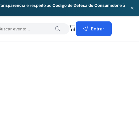
ransparência
e respeito ao
Código de Defesa do Consumidor
e à
×
earch
Entrar
or: