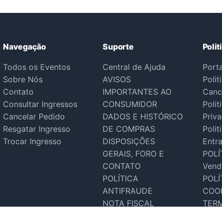
Navegação
Suporte
Polit
Todos os Eventos
Central de Ajuda
Port
Sobre Nós
AVISOS
Polit
Contato
IMPORTANTES AO
Canc
Consultar Ingressos
CONSUMIDOR
Polit
Cancelar Pedido
DADOS E HISTÓRICO
Priv
Resgatar Ingresso
DE COMPRAS
Polit
Trocar Ingresso
DISPOSIÇÕES
Entr
GERAIS, FORO E
POLÍ
CONTATO
Vend
POLÍTICA
POLÍ
ANTIFRAUDE
COO
NOTA FISCAL
TER
Suporte Tecnico
SER