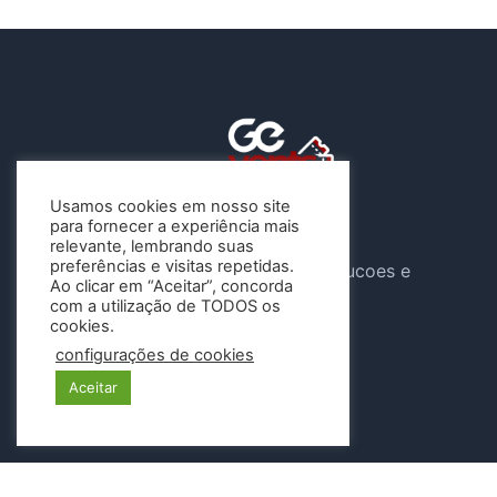
Usamos cookies em nosso site
para fornecer a experiência mais
A Gevents atua sob o CNPJ
relevante, lembrando suas
preferências e visitas repetidas.
46.647.904/0001-04 , G e Solucoes e
Ao clicar em “Aceitar”, concorda
Eventos LTDA
com a utilização de TODOS os
cookies.
Siga-nos
configurações de cookies
Aceitar