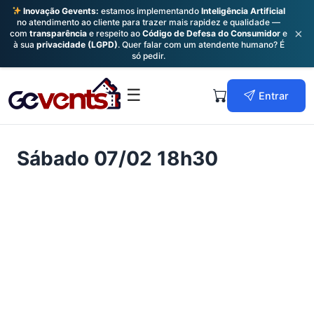
Inovação Gevents:
estamos implementando
Inteligência Artificial
no atendimento ao cliente para trazer mais rapidez e qualidade —
×
com
transparência
e respeito ao
Código de Defesa do Consumidor
e
à sua
privacidade (LGPD)
. Quer falar com um atendente humano? É
só pedir.
Skip
to
Primary
☰
Entrar
content
Menu
Sábado 07/02 18h30