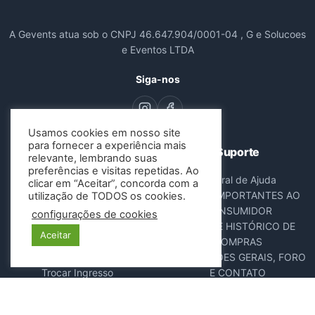
A Gevents atua sob o CNPJ 46.647.904/0001-04 , G e Solucoes
e Eventos LTDA
Siga-nos
Usamos cookies em nosso site
para fornecer a experiência mais
Navegação
Suporte
relevante, lembrando suas
preferências e visitas repetidas. Ao
Todos os Eventos
Central de Ajuda
clicar em “Aceitar”, concorda com a
Sobre Nós
AVISOS IMPORTANTES AO
utilização de TODOS os cookies.
Contato
CONSUMIDOR
configurações de cookies
Consultar Ingressos
DADOS E HISTÓRICO DE
Aceitar
Cancelar Pedido
COMPRAS
Resgatar Ingresso
DISPOSIÇÕES GERAIS, FORO
Trocar Ingresso
E CONTATO
POLÍTICA ANTIFRAUDE
NOTA FISCAL