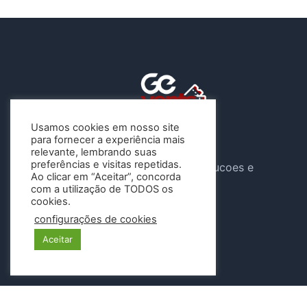
Usamos cookies em nosso site
para fornecer a experiência mais
A Gevents atua sob o CNPJ
relevante, lembrando suas
preferências e visitas repetidas.
46.647.904/0001-04 , G e Solucoes e
Ao clicar em “Aceitar”, concorda
Eventos LTDA
com a utilização de TODOS os
cookies.
Siga-nos
configurações de cookies
Aceitar