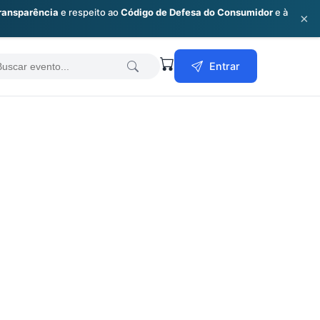
ransparência
e respeito ao
Código de Defesa do Consumidor
e à
×
earch
Entrar
or: