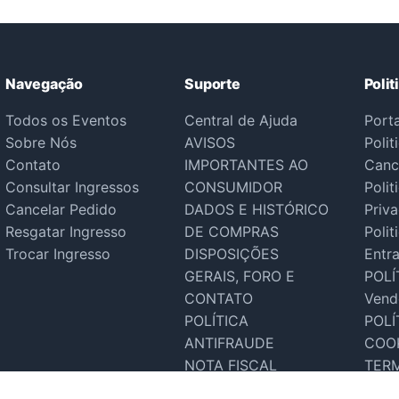
Navegação
Suporte
Polit
Todos os Eventos
Central de Ajuda
Port
Sobre Nós
AVISOS
Polit
Contato
IMPORTANTES AO
Canc
Consultar Ingressos
CONSUMIDOR
Polit
Cancelar Pedido
DADOS E HISTÓRICO
Priv
Resgatar Ingresso
DE COMPRAS
Polit
Trocar Ingresso
DISPOSIÇÕES
Entr
GERAIS, FORO E
POLÍ
CONTATO
Vend
POLÍTICA
POLÍ
ANTIFRAUDE
COO
NOTA FISCAL
TER
Suporte Tecnico
SER