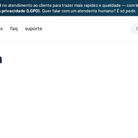
l
no atendimento ao cliente para trazer mais rapidez e qualidade — com
t
a
privacidade (LGPD)
. Quer falar com um atendente humano? É só pedir.
S
os
faq
suporte
f
h