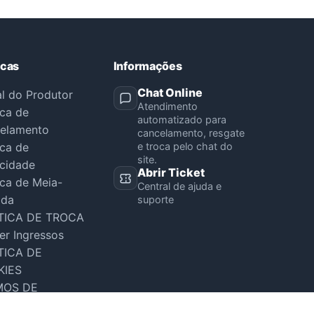
icas
Informações
Chat Online
al do Produtor
Atendimento
ica de
automatizado para
elamento
cancelamento, resgate
ica de
e troca pelo chat do
site.
acidade
Abrir Ticket
ica de Meia-
Central de ajuda e
ada
suporte
TICA DE TROCA
er Ingressos
TICA DE
KIES
MOS DE
VIÇO