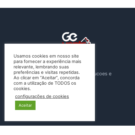
Usamos cookies em nosso site
para fornecer a experiência mais
A Gevents atua sob o CNPJ
relevante, lembrando suas
preferências e visitas repetidas.
46.647.904/0001-04 , G e Solucoes e
Ao clicar em “Aceitar”, concorda
Eventos LTDA
com a utilização de TODOS os
cookies.
Siga-nos
configurações de cookies
Aceitar