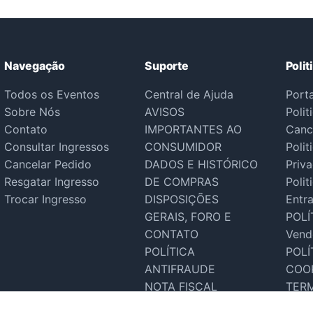
Navegação
Suporte
Polit
Todos os Eventos
Central de Ajuda
Port
Sobre Nós
AVISOS
Polit
Contato
IMPORTANTES AO
Canc
Consultar Ingressos
CONSUMIDOR
Polit
Cancelar Pedido
DADOS E HISTÓRICO
Priv
Resgatar Ingresso
DE COMPRAS
Polit
Trocar Ingresso
DISPOSIÇÕES
Entr
GERAIS, FORO E
POLÍ
CONTATO
Vend
POLÍTICA
POLÍ
ANTIFRAUDE
COO
NOTA FISCAL
TER
Suporte Tecnico
SER