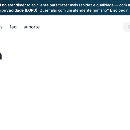
l
no atendimento ao cliente para trazer mais rapidez e qualidade — com
t
a
privacidade (LGPD)
. Quer falar com um atendente humano? É só pedir.
S
os
faq
suporte
f
h