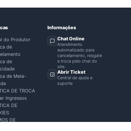
icas
Informações
Chat Online
al do Produtor
Atendimento
ica de
automatizado para
elamento
cancelamento, resgate
ica de
e troca pelo chat do
site.
acidade
Abrir Ticket
ica de Meia-
Central de ajuda e
ada
suporte
TICA DE TROCA
er Ingressos
TICA DE
KIES
MOS DE
VIÇO