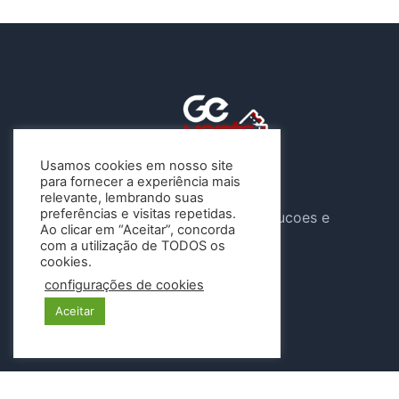
Usamos cookies em nosso site
para fornecer a experiência mais
A Gevents atua sob o CNPJ
relevante, lembrando suas
preferências e visitas repetidas.
46.647.904/0001-04 , G e Solucoes e
Ao clicar em “Aceitar”, concorda
Eventos LTDA
com a utilização de TODOS os
cookies.
Siga-nos
configurações de cookies
Aceitar