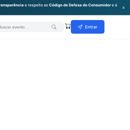
ransparência
e respeito ao
Código de Defesa do Consumidor
e à
×
earch
Entrar
or: