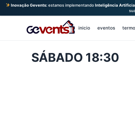
Inovação Gevents:
estamos implementando
Inteligência Artificia
su
Skip
to
inicio
eventos
term
content
SÁBADO 18:30