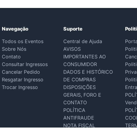
Navegação
Suporte
Polit
Todos os Eventos
Central de Ajuda
Port
Sobre Nós
AVISOS
Polit
Contato
IMPORTANTES AO
Canc
Consultar Ingressos
CONSUMIDOR
Polit
Cancelar Pedido
DADOS E HISTÓRICO
Priv
Resgatar Ingresso
DE COMPRAS
Polit
Trocar Ingresso
DISPOSIÇÕES
Entr
GERAIS, FORO E
POLÍ
CONTATO
Vend
POLÍTICA
POLÍ
ANTIFRAUDE
COO
NOTA FISCAL
TER
Suporte Tecnico
SER