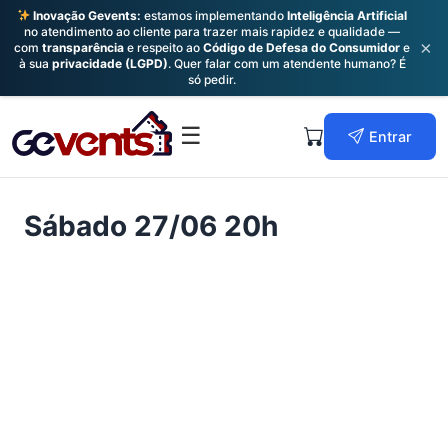
Inovação Gevents:
estamos implementando
Inteligência Artificial
no atendimento ao cliente para trazer mais rapidez e qualidade —
×
com
transparência
e respeito ao
Código de Defesa do Consumidor
e
à sua
privacidade (LGPD)
. Quer falar com um atendente humano? É
só pedir.
Skip
to
Primary
☰
Entrar
content
Menu
Sábado 27/06 20h