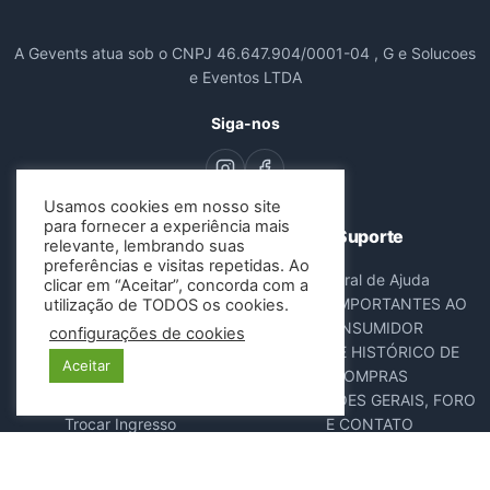
A Gevents atua sob o CNPJ 46.647.904/0001-04 , G e Solucoes
e Eventos LTDA
Siga-nos
Usamos cookies em nosso site
para fornecer a experiência mais
Navegação
Suporte
relevante, lembrando suas
preferências e visitas repetidas. Ao
Todos os Eventos
Central de Ajuda
clicar em “Aceitar”, concorda com a
Sobre Nós
AVISOS IMPORTANTES AO
utilização de TODOS os cookies.
Contato
CONSUMIDOR
configurações de cookies
Consultar Ingressos
DADOS E HISTÓRICO DE
Aceitar
Cancelar Pedido
COMPRAS
Resgatar Ingresso
DISPOSIÇÕES GERAIS, FORO
Trocar Ingresso
E CONTATO
POLÍTICA ANTIFRAUDE
NOTA FISCAL