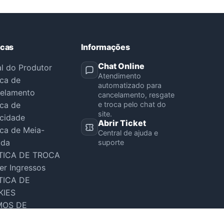
icas
Informações
Chat Online
al do Produtor
Atendimento
ica de
automatizado para
elamento
cancelamento, resgate
ica de
e troca pelo chat do
site.
acidade
Abrir Ticket
ica de Meia-
Central de ajuda e
ada
suporte
TICA DE TROCA
er Ingressos
TICA DE
KIES
MOS DE
VIÇO