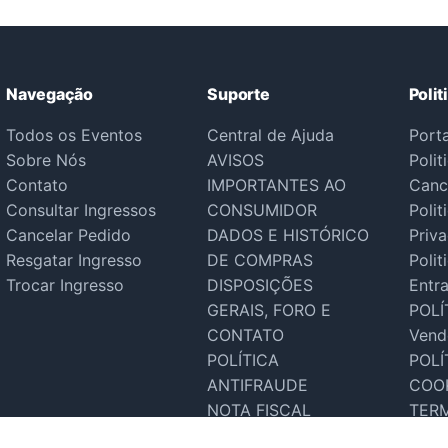
Navegação
Suporte
Polit
Todos os Eventos
Central de Ajuda
Port
Sobre Nós
AVISOS
Polit
Contato
IMPORTANTES AO
Canc
Consultar Ingressos
CONSUMIDOR
Polit
Cancelar Pedido
DADOS E HISTÓRICO
Priv
Resgatar Ingresso
DE COMPRAS
Polit
Trocar Ingresso
DISPOSIÇÕES
Entr
GERAIS, FORO E
POLÍ
CONTATO
Vend
POLÍTICA
POLÍ
ANTIFRAUDE
COO
NOTA FISCAL
TER
Suporte Tecnico
SER