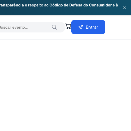
ransparência
e respeito ao
Código de Defesa do Consumidor
e à
×
earch
Entrar
or: