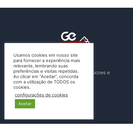
Usamos cookies em nosso site
para fornecer a experiência mais
A Gevents atua sob o CNPJ
relevante, lembrando suas
preferências e visitas repetidas.
46.647.904/0001-04 , G e Solucoes e
Ao clicar em “Aceitar”, concorda
Eventos LTDA
com a utilização de TODOS os
cookies.
Siga-nos
configurações de cookies
Aceitar