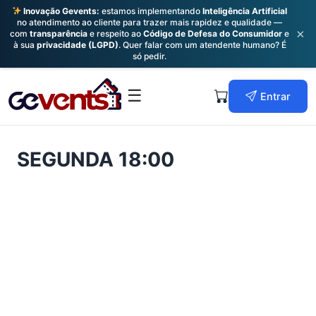
Inovação Gevents:
estamos implementando
Inteligência Artificial
no atendimento ao cliente para trazer mais rapidez e qualidade —
×
com
transparência
e respeito ao
Código de Defesa do Consumidor
e
à sua
privacidade (LGPD)
. Quer falar com um atendente humano? É
só pedir.
Skip
to
Primary
☰
Entrar
content
Menu
SEGUNDA 18:00