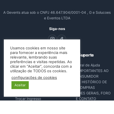
A Gevents atua sob o CNPJ 46.647.904/0001-04 , G e Solucoes
e Eventos LTDA
Siga-nos
Usamos cookies em nosso site
para fornecer a experiência mais
Navegação
Suporte
relevante, lembrando suas
preferências e visitas repetidas. Ao
Todos os Eventos
Central de Ajuda
clicar em “Aceitar”, concorda com a
Sobre Nós
AVISOS IMPORTANTES AO
utilização de TODOS os cookies.
Contato
CONSUMIDOR
configurações de cookies
Consultar Ingressos
DADOS E HISTÓRICO DE
Aceitar
Cancelar Pedido
COMPRAS
Resgatar Ingresso
DISPOSIÇÕES GERAIS, FORO
Trocar Ingresso
E CONTATO
POLÍTICA ANTIFRAUDE
NOTA FISCAL