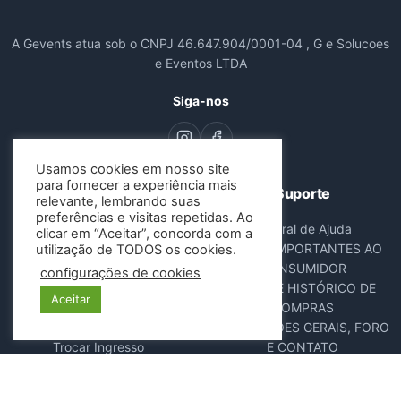
A Gevents atua sob o CNPJ 46.647.904/0001-04 , G e Solucoes
e Eventos LTDA
Siga-nos
Usamos cookies em nosso site
para fornecer a experiência mais
Navegação
Suporte
relevante, lembrando suas
preferências e visitas repetidas. Ao
Todos os Eventos
Central de Ajuda
clicar em “Aceitar”, concorda com a
Sobre Nós
AVISOS IMPORTANTES AO
utilização de TODOS os cookies.
Contato
CONSUMIDOR
configurações de cookies
Consultar Ingressos
DADOS E HISTÓRICO DE
Aceitar
Cancelar Pedido
COMPRAS
Resgatar Ingresso
DISPOSIÇÕES GERAIS, FORO
Trocar Ingresso
E CONTATO
POLÍTICA ANTIFRAUDE
NOTA FISCAL