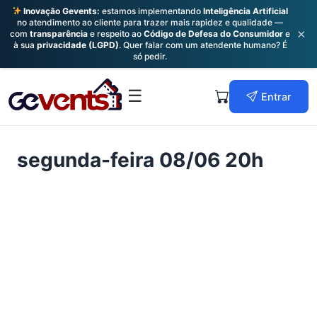
Inovação Gevents:
estamos implementando
Inteligência Artificial
no atendimento ao cliente para trazer mais rapidez e qualidade —
×
com
transparência
e respeito ao
Código de Defesa do Consumidor
e
à sua
privacidade (LGPD)
. Quer falar com um atendente humano? É
só pedir.
Skip
to
Primary
☰
Entrar
content
Menu
segunda-feira 08/06 20h