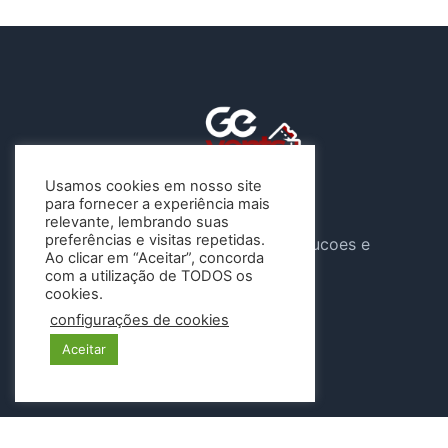
Usamos cookies em nosso site
para fornecer a experiência mais
A Gevents atua sob o CNPJ
relevante, lembrando suas
preferências e visitas repetidas.
46.647.904/0001-04 , G e Solucoes e
Ao clicar em “Aceitar”, concorda
Eventos LTDA
com a utilização de TODOS os
cookies.
Siga-nos
configurações de cookies
Aceitar