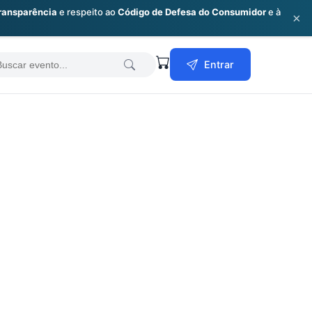
ransparência
e respeito ao
Código de Defesa do Consumidor
e à
×
earch
Entrar
or: