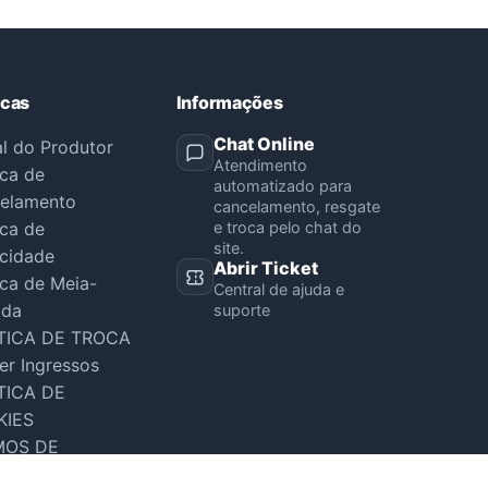
icas
Informações
Chat Online
al do Produtor
Atendimento
ica de
automatizado para
elamento
cancelamento, resgate
ica de
e troca pelo chat do
site.
acidade
Abrir Ticket
ica de Meia-
Central de ajuda e
ada
suporte
TICA DE TROCA
er Ingressos
TICA DE
KIES
MOS DE
VIÇO