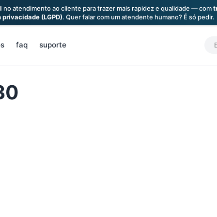
l
no atendimento ao cliente para trazer mais rapidez e qualidade — com
t
a
privacidade (LGPD)
. Quer falar com um atendente humano? É só pedir.
S
os
faq
suporte
f
30