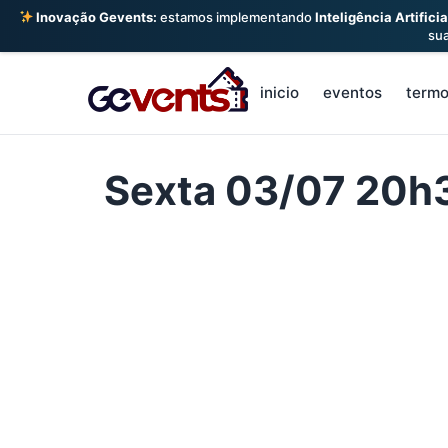
Inovação Gevents:
estamos implementando
Inteligência Artificia
su
Skip
to
inicio
eventos
term
content
Sexta 03/07 20h