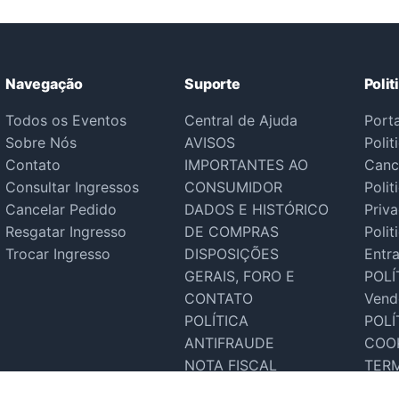
Navegação
Suporte
Polit
Todos os Eventos
Central de Ajuda
Port
Sobre Nós
AVISOS
Polit
Contato
IMPORTANTES AO
Canc
Consultar Ingressos
CONSUMIDOR
Polit
Cancelar Pedido
DADOS E HISTÓRICO
Priv
Resgatar Ingresso
DE COMPRAS
Polit
Trocar Ingresso
DISPOSIÇÕES
Entr
GERAIS, FORO E
POLÍ
CONTATO
Vend
POLÍTICA
POLÍ
ANTIFRAUDE
COO
NOTA FISCAL
TER
Suporte Tecnico
SER