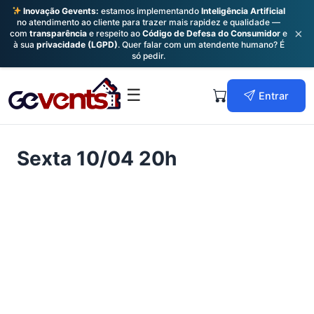
Inovação Gevents:
estamos implementando
Inteligência Artificial
no atendimento ao cliente para trazer mais rapidez e qualidade —
×
com
transparência
e respeito ao
Código de Defesa do Consumidor
e
à sua
privacidade (LGPD)
. Quer falar com um atendente humano? É
só pedir.
Skip
to
Primary
☰
Entrar
content
Menu
Sexta 10/04 20h