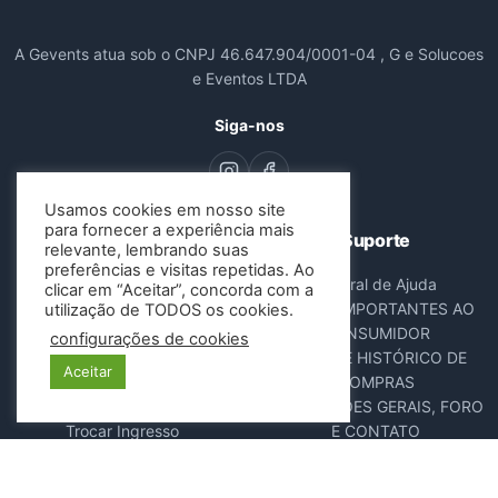
A Gevents atua sob o CNPJ 46.647.904/0001-04 , G e Solucoes
e Eventos LTDA
Siga-nos
Usamos cookies em nosso site
para fornecer a experiência mais
Navegação
Suporte
relevante, lembrando suas
preferências e visitas repetidas. Ao
Todos os Eventos
Central de Ajuda
clicar em “Aceitar”, concorda com a
Sobre Nós
AVISOS IMPORTANTES AO
utilização de TODOS os cookies.
Contato
CONSUMIDOR
configurações de cookies
Consultar Ingressos
DADOS E HISTÓRICO DE
Aceitar
Cancelar Pedido
COMPRAS
Resgatar Ingresso
DISPOSIÇÕES GERAIS, FORO
Trocar Ingresso
E CONTATO
POLÍTICA ANTIFRAUDE
NOTA FISCAL