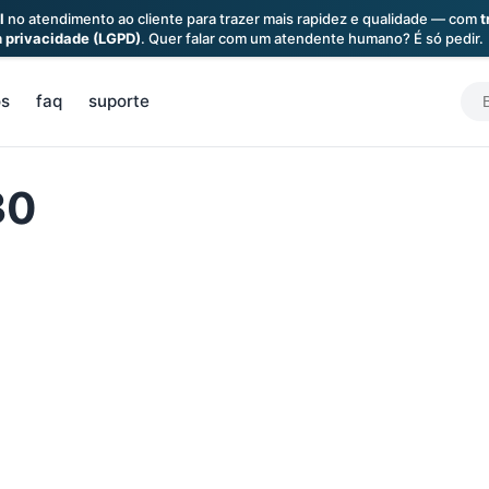
l
no atendimento ao cliente para trazer mais rapidez e qualidade — com
t
a
privacidade (LGPD)
. Quer falar com um atendente humano? É só pedir.
S
os
faq
suporte
f
30