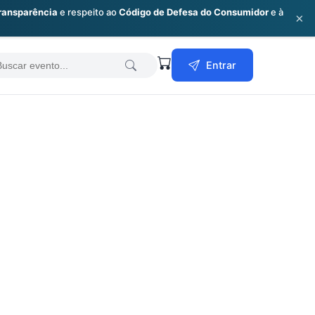
ransparência
e respeito ao
Código de Defesa do Consumidor
e à
×
earch
Entrar
or: