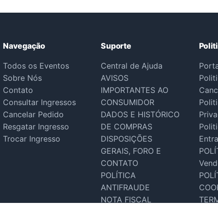
Navegação
Suporte
Polit
Todos os Eventos
Central de Ajuda
Port
Sobre Nós
AVISOS
Polit
Contato
IMPORTANTES AO
Canc
Consultar Ingressos
CONSUMIDOR
Polit
Cancelar Pedido
DADOS E HISTÓRICO
Priv
Resgatar Ingresso
DE COMPRAS
Polit
Trocar Ingresso
DISPOSIÇÕES
Entr
GERAIS, FORO E
POLÍ
CONTATO
Vend
POLÍTICA
POLÍ
ANTIFRAUDE
COO
NOTA FISCAL
TER
Suporte Tecnico
SER