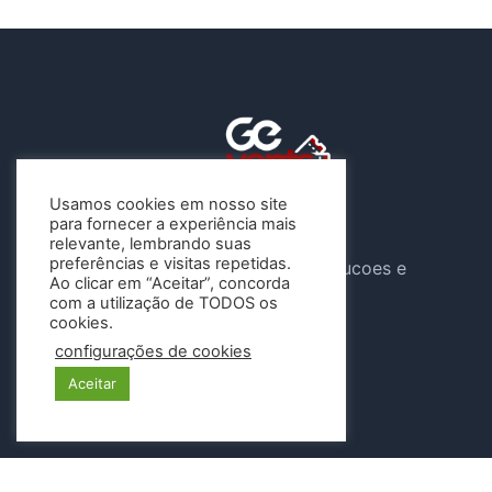
Usamos cookies em nosso site
para fornecer a experiência mais
A Gevents atua sob o CNPJ
relevante, lembrando suas
preferências e visitas repetidas.
46.647.904/0001-04 , G e Solucoes e
Ao clicar em “Aceitar”, concorda
Eventos LTDA
com a utilização de TODOS os
cookies.
Siga-nos
configurações de cookies
Aceitar