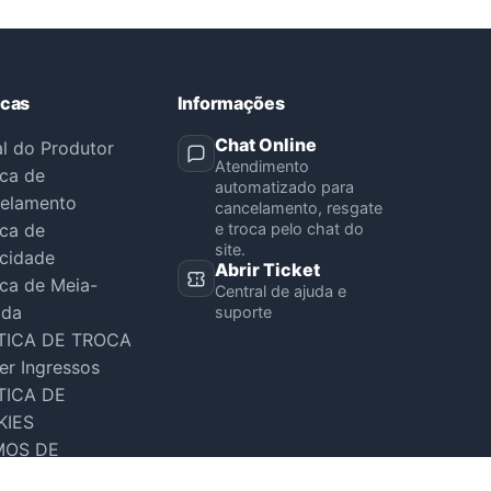
icas
Informações
Chat Online
al do Produtor
Atendimento
ica de
automatizado para
elamento
cancelamento, resgate
ica de
e troca pelo chat do
site.
acidade
Abrir Ticket
ica de Meia-
Central de ajuda e
ada
suporte
TICA DE TROCA
er Ingressos
TICA DE
KIES
MOS DE
VIÇO