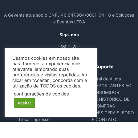
A Gevents atua sob o CNPJ 46.647.904/0001-04 , G e Solucoes
e Eventos LTDA
Siga-nos
Usamos cookies em nosso site
para fornecer a experiência mais
Navegação
Suporte
relevante, lembrando suas
preferências e visitas repetidas. Ao
Todos os Eventos
Central de Ajuda
clicar em “Aceitar”, concorda com a
Sobre Nós
AVISOS IMPORTANTES AO
utilização de TODOS os cookies.
Contato
CONSUMIDOR
configurações de cookies
Consultar Ingressos
DADOS E HISTÓRICO DE
Aceitar
Cancelar Pedido
COMPRAS
Resgatar Ingresso
DISPOSIÇÕES GERAIS, FORO
Trocar Ingresso
E CONTATO
POLÍTICA ANTIFRAUDE
NOTA FISCAL