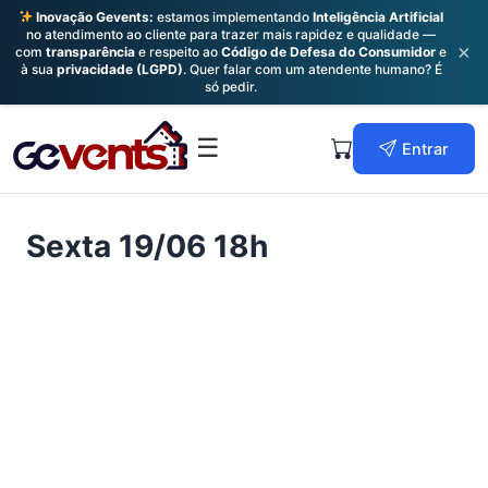
Inovação Gevents:
estamos implementando
Inteligência Artificial
no atendimento ao cliente para trazer mais rapidez e qualidade —
×
com
transparência
e respeito ao
Código de Defesa do Consumidor
e
à sua
privacidade (LGPD)
. Quer falar com um atendente humano? É
só pedir.
Skip
to
Primary
☰
Entrar
content
Menu
Sexta 19/06 18h