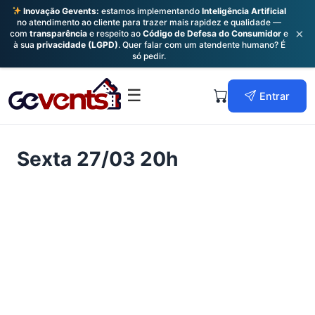
Inovação Gevents:
estamos implementando
Inteligência Artificial
no atendimento ao cliente para trazer mais rapidez e qualidade —
×
com
transparência
e respeito ao
Código de Defesa do Consumidor
e
à sua
privacidade (LGPD)
. Quer falar com um atendente humano? É
só pedir.
Skip
to
Primary
☰
Entrar
content
Menu
Sexta 27/03 20h