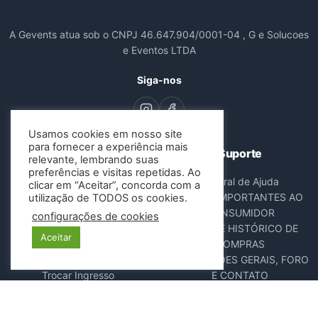
A Gevents atua sob o CNPJ 46.647.904/0001-04 , G e Solucoes
e Eventos LTDA
Siga-nos
Usamos cookies em nosso site
para fornecer a experiência mais
Navegação
Suporte
relevante, lembrando suas
preferências e visitas repetidas. Ao
Todos os Eventos
Central de Ajuda
clicar em “Aceitar”, concorda com a
Sobre Nós
AVISOS IMPORTANTES AO
utilização de TODOS os cookies.
Contato
CONSUMIDOR
configurações de cookies
Consultar Ingressos
DADOS E HISTÓRICO DE
Aceitar
Cancelar Pedido
COMPRAS
Resgatar Ingresso
DISPOSIÇÕES GERAIS, FORO
Trocar Ingresso
E CONTATO
POLÍTICA ANTIFRAUDE
NOTA FISCAL