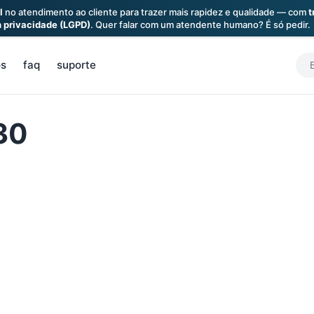
l
no atendimento ao cliente para trazer mais rapidez e qualidade — com
t
a
privacidade (LGPD)
. Quer falar com um atendente humano? É só pedir.
S
os
faq
suporte
f
30