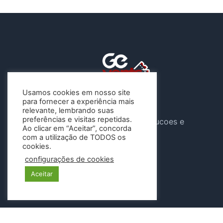
Usamos cookies em nosso site
para fornecer a experiência mais
A Gevents atua sob o CNPJ
relevante, lembrando suas
preferências e visitas repetidas.
46.647.904/0001-04 , G e Solucoes e
Ao clicar em “Aceitar”, concorda
Eventos LTDA
com a utilização de TODOS os
cookies.
Siga-nos
configurações de cookies
Aceitar