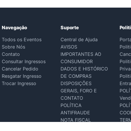
Navegação
Suporte
Polit
Todos os Eventos
Central de Ajuda
Port
Sobre Nós
AVISOS
Polit
Contato
IMPORTANTES AO
Canc
Consultar Ingressos
CONSUMIDOR
Polit
Cancelar Pedido
DADOS E HISTÓRICO
Priv
Resgatar Ingresso
DE COMPRAS
Polit
Trocar Ingresso
DISPOSIÇÕES
Entr
GERAIS, FORO E
POLÍ
CONTATO
Vend
POLÍTICA
POLÍ
ANTIFRAUDE
COO
NOTA FISCAL
TER
Suporte Tecnico
SER