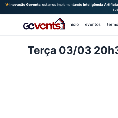
Inovação Gevents:
estamos implementando
Inteligência Artificia
su
Skip
to
inicio
eventos
term
content
Terça 03/03 20h