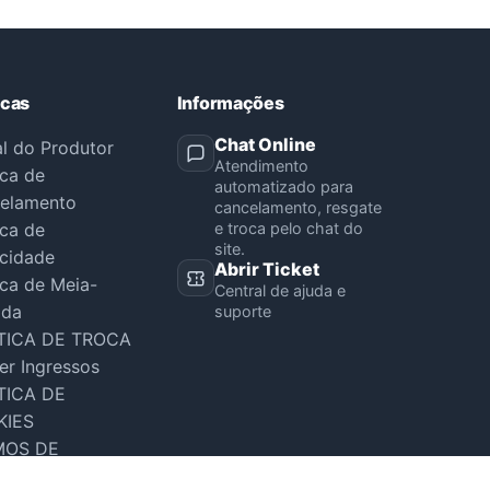
icas
Informações
Chat Online
al do Produtor
Atendimento
ica de
automatizado para
elamento
cancelamento, resgate
ica de
e troca pelo chat do
site.
acidade
Abrir Ticket
ica de Meia-
Central de ajuda e
ada
suporte
TICA DE TROCA
er Ingressos
TICA DE
KIES
MOS DE
VIÇO