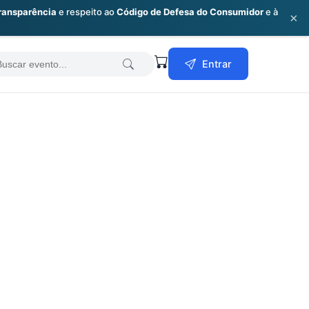
ransparência
e respeito ao
Código de Defesa do Consumidor
e à
×
earch
Entrar
or: