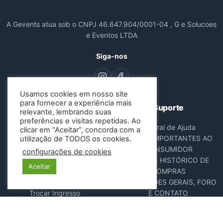
A Gevents atua sob o CNPJ 46.647.904/0001-04 , G e Solucoes
e Eventos LTDA
Siga-nos
Usamos cookies em nosso site
para fornecer a experiência mais
Navegação
Suporte
relevante, lembrando suas
preferências e visitas repetidas. Ao
Todos os Eventos
Central de Ajuda
clicar em “Aceitar”, concorda com a
Sobre Nós
AVISOS IMPORTANTES AO
utilização de TODOS os cookies.
Contato
CONSUMIDOR
configurações de cookies
Consultar Ingressos
DADOS E HISTÓRICO DE
Aceitar
Cancelar Pedido
COMPRAS
Resgatar Ingresso
DISPOSIÇÕES GERAIS, FORO
Trocar Ingresso
E CONTATO
POLÍTICA ANTIFRAUDE
NOTA FISCAL