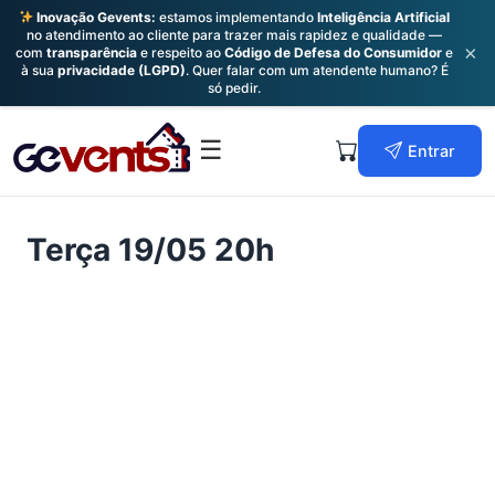
Inovação Gevents:
estamos implementando
Inteligência Artificial
no atendimento ao cliente para trazer mais rapidez e qualidade —
×
com
transparência
e respeito ao
Código de Defesa do Consumidor
e
à sua
privacidade (LGPD)
. Quer falar com um atendente humano? É
só pedir.
Skip
to
Primary
☰
Entrar
content
Menu
Terça 19/05 20h